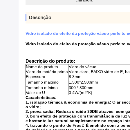
claraboia
Descrição
Vidro isolado do efeito da proteção vácuo perfeito c
Vidro isolado do efeito da proteção vácuo perfeito c
Descrição do produto:
Nome do produto
Vidro do vácuo
Vidro da matéria prima
Vidro claro, BAIXO vidro de E, ba
Espessura
8.3mm
Tamanho máximo
1,500*2,500mm
Tamanho mínimo
300 * 300mm
Valor de U
0.4W/(m2*K)
Características:
1. isolação térmica & economia de energia: O ar seco
o vidro;
2. prova sadia: Reduza o ruído 30DB através, com gás
3. bom efeito de proteção com transmitância da luz 
e bastante luz natural completamente no espaço int
4. travando o ponto de Frost: É enchido com a pen