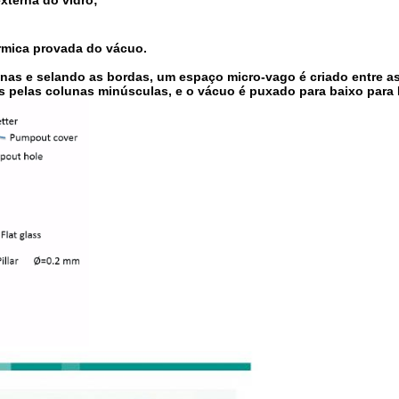
xterna do vidro;
érmica provada do vácuo.
s e selando as bordas, um espaço micro-vago é criado entre as d
s pelas colunas minúsculas, e o vácuo é puxado para baixo para 