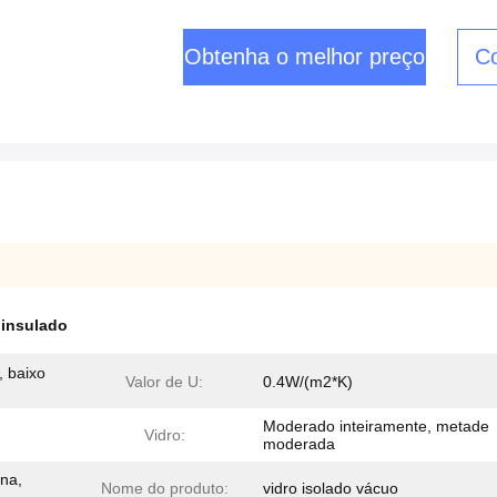
Obtenha o melhor preço
Co
 insulado
, baixo
Valor de U:
0.4W/(m2*K)
Moderado inteiramente, metade
Vidro:
moderada
ina,
Nome do produto:
vidro isolado vácuo