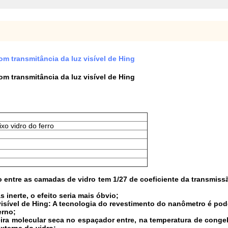
om transmitância da luz visível de Hing
om transmitância da luz visível de Hing
ixo vidro do ferro
 entre as camadas de vidro tem 1/27 de coeficiente da transmissã
 inerte, o efeito seria mais óbvio;
visível de Hing: A tecnologia do revestimento do nanômetro é pode
erno;
eira molecular seca no espaçador entre, na temperatura de cong