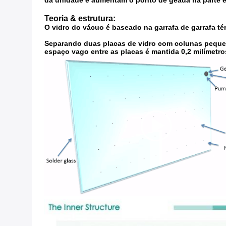
da unidade e aumentam o ponto de geada na parte e
Teoria & estrutura:
O vidro do vácuo é baseado na garrafa de garrafa t
Separando duas placas de vidro com colunas pequena
espaço vago entre as placas é mantida 0,2 milímetro