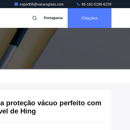
export08@valuesglass.com
86-182-0190-6259
Citações
Portuguese
da proteção vácuo perfeito com
vel de Hing