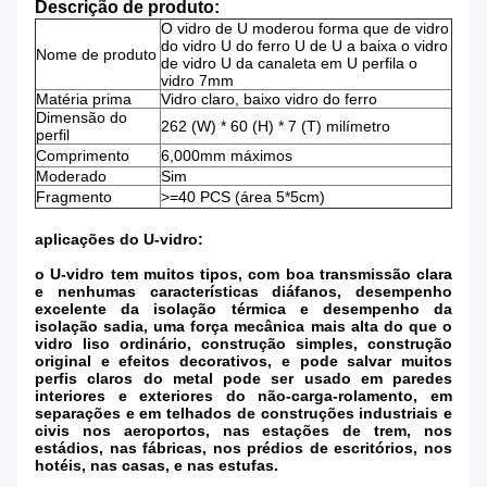
Descrição de produto:
O vidro de U moderou forma que de vidro
do vidro U do ferro U de U a baixa o vidro
Nome de produto
de vidro U da canaleta em U perfila o
vidro 7mm
Matéria prima
Vidro claro, baixo vidro do ferro
Dimensão do
262 (W) * 60 (H) * 7 (T) milímetro
perfil
Comprimento
6,000mm máximos
Moderado
Sim
Fragmento
>=40 PCS (área 5*5cm)
aplicações do U-vidro:
o U-vidro tem muitos tipos, com boa transmissão clara
e nenhumas características diáfanos, desempenho
excelente da isolação térmica e desempenho da
isolação sadia, uma força mecânica mais alta do que o
vidro liso ordinário, construção simples, construção
original e efeitos decorativos, e pode salvar muitos
perfis claros do metal pode ser usado em paredes
interiores e exteriores do não-carga-rolamento, em
separações e em telhados de construções industriais e
civis nos aeroportos, nas estações de trem, nos
estádios, nas fábricas, nos prédios de escritórios, nos
hotéis, nas casas, e nas estufas.