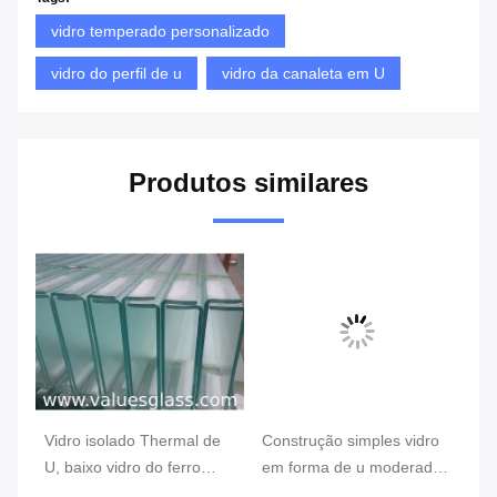
vidro temperado personalizado
vidro do perfil de u
vidro da canaleta em U
Produtos similares
e
Vidro isolado Thermal de
Construção simples vidro
O 
U, baixo vidro do ferro
em forma de u moderado
tr
ca
para a decoração exterior
com transmissão clara
ja