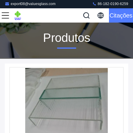
export08@valuesglass.com
86-182-0190-6259
Citações
Produtos