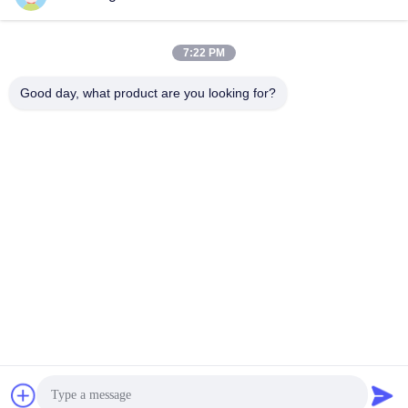
Enviar
7:22 PM
Good day, what product are you looking for?
SHANGHAI VALUES GLASS CO., LTD
export08@valuesglass.com
86-182-0190-6259
No.2, pista 688, Jiangju nort
e Rd, Pujiang, Minhang, Sha
nghai, China
China de Boa Qualidade painéis de vidro moderados Fornecedor.
Copyright © 2026 SHANGHAI VALUES GLASS CO., LTD Todos os direitos
reservados.