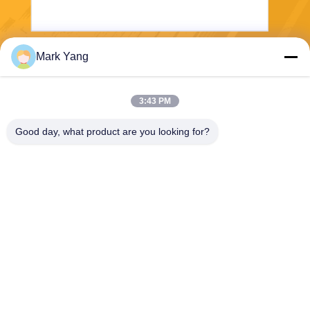
Mark Yang
Enviar
3:43 PM
Good day, what product are you looking for?
SHANGHAI VALUES GLASS CO., LTD
export08@valuesglass.com
86-182-0190-6259
No.2, pista 688, Jiangju nort
e Rd, Pujiang, Minhang, Sha
nghai, China