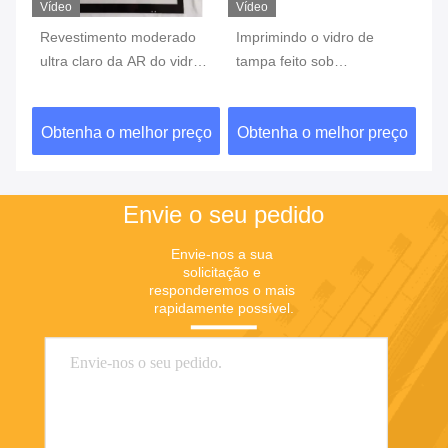
Vídeo
Vídeo
Ví
Revestimento moderado
Imprimindo o vidro de
O 
o
ultra claro da AR do vidro
tampa feito sob
mo
ótico com quadro de
encomenda de vidro
1
impressão branco da tela
moderado da tela de seda
5
ço
Obtenha o melhor preço
Obtenha o melhor preço
O
de seda
para o tela táctil
Envie o seu pedido
Envie-nos a sua 
solicitação e 
responderemos o mais 
rapidamente possível.