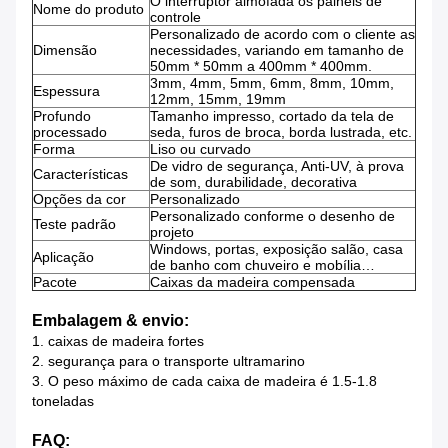
O interruptor almofada os painéis de
Nome do produto
controle
Personalizado de acordo com o cliente as
Dimensão
necessidades, variando em tamanho de
50mm * 50mm a 400mm * 400mm.
3mm, 4mm, 5mm, 6mm, 8mm, 10mm,
Espessura
12mm, 15mm, 19mm
Profundo
Tamanho impresso, cortado da tela de
processado
seda, furos de broca, borda lustrada, etc.
Forma
Liso ou curvado
De vidro de segurança, Anti-UV, à prova
Características
de som, durabilidade, decorativa
Opções da cor
Personalizado
Personalizado conforme o desenho de
Teste padrão
projeto
Windows, portas, exposição salão, casa
Aplicação
de banho com chuveiro e mobília…
Pacote
Caixas da madeira compensada
Embalagem & envio:
1. caixas de madeira fortes
2. segurança para o transporte ultramarino
3. O peso máximo de cada caixa de madeira é 1.5-1.8
toneladas
FAQ: