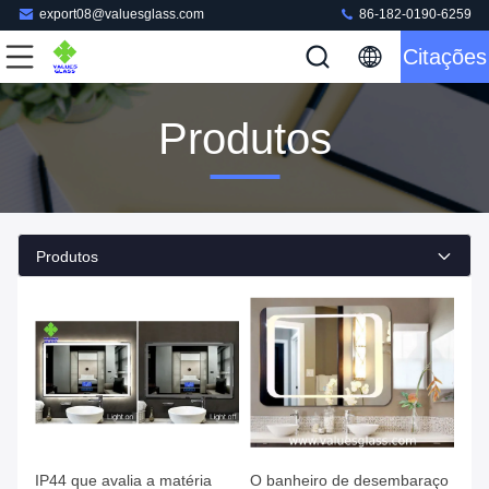
export08@valuesglass.com
86-182-0190-6259
Citações
Produtos
Produtos
IP44 que avalia a matéria
O banheiro de desembaraço