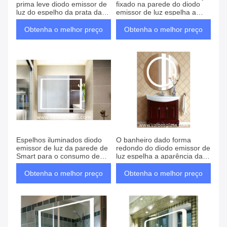
prima leve diodo emissor de
fixado na parede do diodo
luz do espelho da prata da
emissor de luz espelha a
montagem da parede do
espessura de 3-6mm com
espelho do banheiro
botão do toque
Obtenha o melhor preço
Obtenha o melhor preço
Espelhos iluminados diodo
O banheiro dado forma
emissor de luz da parede de
redondo do diodo emissor de
Smart para o consumo de
luz espelha a aparência da
baixa energia do banheiro
forma com anti função da
corrosão
Obtenha o melhor preço
Obtenha o melhor preço