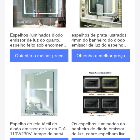
Espelhos iluminados diodo
espelhos de prata lustrados
emissor de luz do quarto,
4mm do banheiro do diodo
espelho feito sob encomenda
emissor de luz do espelho
do banheiro do tamanho com
com interruptor dos seixos
luzes
do toque
Obtenha o melhor preço
Obtenha o melhor preço
Espelho do tela táctil do
Os espelhos iluminados do
diodo emissor de luz da C.A.
banheiro do diodo emissor
110V/230V, tempo de serviço
de luz, cobre espelham livre
longo iluminado do espelho
o tamanho personalizado