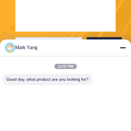
Enviar
Mark Yang
12:07 PM
Good day, what product are you looking for?
SHANGHAI VALUES GLASS CO., LTD
export08@valuesglass.com
86-182-0190-6259
No.2, pista 688, Jiangju nort
e Rd, Pujiang, Minhang, Sha