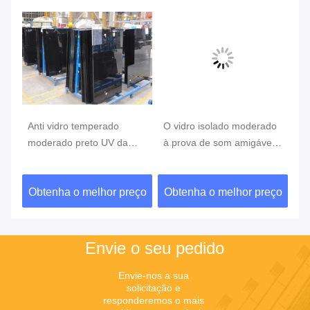
Anti vidro temperado
O vidro isolado moderado
pa
moderado preto UV da
à prova de som amigável
se
resistência térmica 5mm
de Eco almofada/vidro
c
6mm do vidro/
moderado feito sob
5m
ço
Obtenha o melhor preço
Obtenha o melhor preço
O
encomenda
ba
Envie o seu pedido
Envie-nos a sua 
solicitação e 
responderemos o mais 