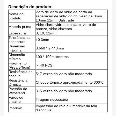
Descrição do produto:
vidro de vidro de vidro da porta da
Nome do
separação de vidro do chuveiro de 8mm
produto
10mm 12mm Balstrade
Vidro claro, vidro ultra claro, vidro de
Matéria prima
bronze, vidro cinzento
Espessura
8, 10, 12mm
Tolerância da
±0.3mm
espessura
Dimensão
3.660 * 2,440mm
máxima
Dimensão
100 * 100
milímetros
mínima
Fragmento
>=40 PCS
(Área 5*5cm)
Resistência de
5~7 vezes do vidro não moderado
choque
Resistência
Choque térmico aproximadamente 300℃
térmica
Pressão do
3~5 vezes do vidro não moderado
Withstand
Furos ou
Tiragem necessária
entalhe
Impressão do rolo ou imprimir da tela
Imprimir
disponível