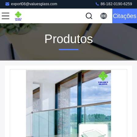
export08@valuesglass.com
86-182-0190-6259
Citações
Produtos