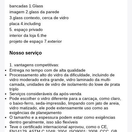
bancadas 1.Glass
imagem 2.glass da parede
3.glass contexto, cerca de vidro
placa 4.including
5. espaço privado
interior da loja 6.the
projeto de espaço 7.exterior
Nosso serviço
1. vantagens competitivas:
Entrega no tempo com de alta qualidade
Processamento alto do vidro da dificuldade, incluindo de
vidro moderado extra grande, vidro laminado da multi-
camada, unidades de vidro de isolamento do lowe de prata
triplo
Serviços consideráveis da após-venda
Pode escolher o vidro diferente para a carcaça, como claro,
o baixo-ferro, seda-impressão, limpando com jato de areia,
vidro matizado, ele pode extensamente uso como as
exigências de planejamento
O tamanho e a espessura podem estar como exigências
dentro geralmente, isso são flexíveis
Teve o certificado internacional aprovou, como o CE,
EN14179, ASTM C 1048: 2004, ISO9001: 2008, CCC, GB