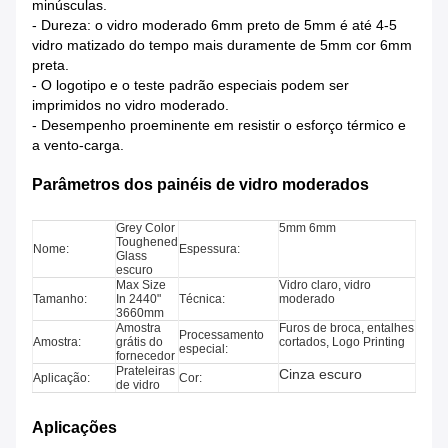
minúsculas.
- Dureza: o vidro moderado 6mm preto de 5mm é até 4-5
vidro matizado do tempo mais duramente de 5mm cor 6mm
preta.
- O logotipo e o teste padrão especiais podem ser
imprimidos no vidro moderado.
- Desempenho proeminente em resistir o esforço térmico e
a vento-carga.
Parâmetros dos painéis de vidro moderados
Grey Color
5mm 6mm
Toughened
Nome:
Espessura:
Glass
escuro
Max Size
Vidro claro, vidro
Tamanho:
In 2440"
Técnica:
moderado
3660mm
Amostra
Furos de broca, entalhes
Processamento
Amostra:
grátis do
cortados, Logo Printing
especial:
fornecedor
Prateleiras
Cinza escuro
Aplicação:
Cor:
de vidro
Aplicações