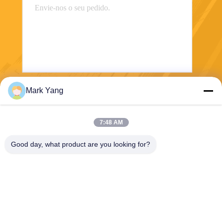
Mark Yang
Enviar
7:48 AM
Good day, what product are you looking for?
SHANGHAI VALUES GLASS CO., LTD
export08@valuesglass.com
86-182-0190-6259
No.2, pista 688, Jiangju nort