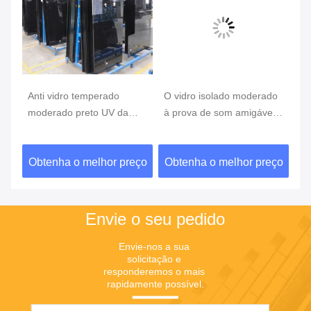
Anti vidro temperado
O vidro isolado moderado
pa
moderado preto UV da
à prova de som amigável
se
resistência térmica 5mm
de Eco almofada/vidro
c
6mm do vidro/
moderado feito sob
5m
ço
Obtenha o melhor preço
Obtenha o melhor preço
O
encomenda
ba
Envie o seu pedido
Envie-nos a sua 
solicitação e 
responderemos o mais 
rapidamente possível.